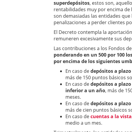
superdepósitos
, estos son, aquell
rentabilidades muy por encima de 
son demasiadas las entidades que h
penalizaciones a perder clientes po
El Decreto contempla la aportación
remuneren excesivamente sus depósi
Las contribuciones a los Fondos de
ponderando en un 500 por 100 lo
por encima de los siguientes umb
En caso de
depósitos a plazo
más de 150 puntos básicos s
En caso de
depósitos a plazo
inferior a un año
, más de 15
meses.
En caso de
depósitos a plazo
más de cien puntos básicos s
En caso de
cuentas a la vista
medio a un mes.