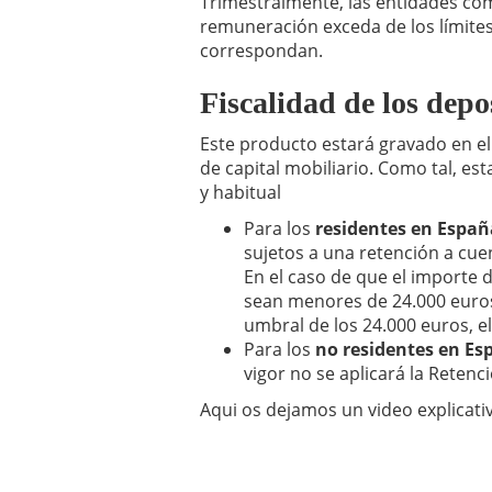
Trimestralmente, las entidades com
remuneración exceda de los límites
correspondan.
Fiscalidad de los depo
Este producto estará gravado en e
de capital mobiliario. Como tal, est
y habitual
Para los
residentes en Españ
sujetos a una retención a cuen
En el caso de que el importe 
sean menores de 24.000 euros
umbral de los 24.000 euros, el
Para los
no residentes en Es
vigor no se aplicará la Retenci
Aqui os dejamos un video explicati