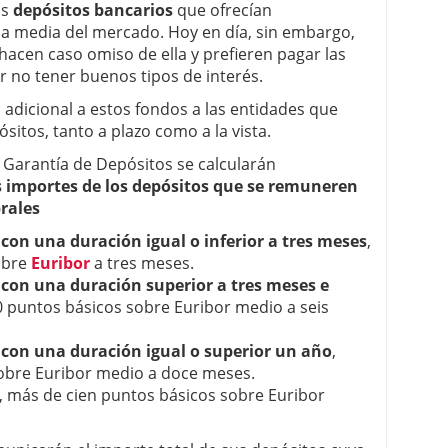
os
depósitos bancarios
que ofrecían
la media del mercado. Hoy en día, sin embargo,
acen caso omiso de ella y prefieren pagar las
r no tener buenos tipos de interés.
 adicional a estos fondos a las entidades que
tos, tanto a plazo como a la vista.
 Garantía de Depósitos se calcularán
s importes de los depósitos que se remuneren
rales
 con una duración igual o inferior a tres meses
,
obre
Euribor
a tres meses.
 con una duración superior a tres meses e
0 puntos básicos sobre Euribor medio a seis
 con una duración igual o superior un año
,
obre Euribor medio a doce meses.
, más de cien puntos básicos sobre Euribor