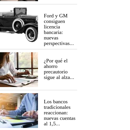
Ford y GM
consiguen
licencia
bancaria:
nuevas
perspectivas...
¿Por qué el
ahorro
precautorio
sigue al alza...
Los bancos
tradicionales
reaccionan:
nuevas cuentas
al 1,5...