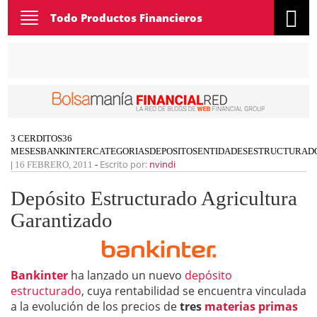
Toggle
Todo Productos Financieros
navigation
3 CERDITOS
36
MESES
BANKINTER
CATEGORIAS
DEPOSITOS
ENTIDADES
ESTRUCTURAD
Escrito por:
nvindi
|
16 FEBRERO, 2011
-
Depósito Estructurado Agricultura
Garantizado
Bankinter
ha lanzado un nuevo
depósito
estructurado
, cuya rentabilidad se encuentra vinculada
a la evolución de los precios de
tres
materias primas