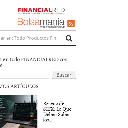
r en:
r en todo FINANCIALRED con
le
MOS ARTÍCULOS
Reseña de
SIFX: Lo Que
Deben Saber
los...