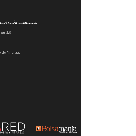
nnovación Financiera
zas 2.0
 de Finanzas