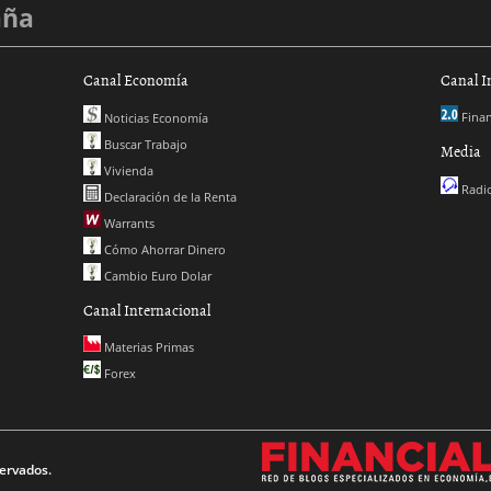
aña
Canal Economía
Canal I
Finan
Noticias Economía
Buscar Trabajo
Media
Vivienda
Radio
Declaración de la Renta
Warrants
Cómo Ahorrar Dinero
Cambio Euro Dolar
Canal Internacional
Materias Primas
Forex
ervados.