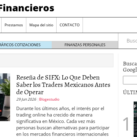
Financieros
Prestamos
Mapa del sitio
CONTACTO
Busca
RÁFICOS COTIZACIONES
FINANZAS PERSONALES
Busca
Goog
Reseña de SIFX: Lo Que Deben
Saber los Traders Mexicanos Antes
de Operar
ÚLTI
29 Jun 2026
Blogestudio
encia bancaria: nuevas perspectivas para productos
Durante los últimos años, el interés por el
ector automotriz
26/01/2026
trading online ha crecido de manera
utorio sigue al alza entre los hogares?
21/01/2026
significativa en México. Cada vez más
 reaccionan: nuevas cuentas al 1,5 % tras la
personas buscan alternativas para participar
os
12/01/2026
en los mercados financieros internacionales
vigentes en varias entidades: ¿qué plazos y