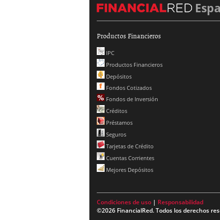
Esp
Productos Financieros
IPC
Productos Financieros
Depósitos
Fondos Cotizados
Fondos de Inversión
Créditos
Préstamos
Seguros
Tarjetas de Crédito
Cuentas Corrientes
Mejores Depósitos
Condiciones de uso
|
Responsabilidad
©2026 FinancialRed. Todos los derechos res