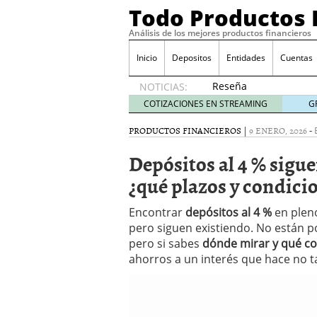
Todo Productos 
Análisis de los mejores productos financieros
Inicio
Depositos
Entidades
Cuentas
Reseña
NOTICIAS:
de SIFX:
COTIZACIONES EN STREAMING
G
Lo Que
Deben
PRODUCTOS FINANCIEROS
|
9 ENERO, 2026
-
Saber
Depósitos al 4 % sigue
los
Traders
¿qué plazos y condici
Mexicanos
Antes de
Encontrar
depósitos al 4 %
en pleno
Operar
pero siguen existiendo. No están po
29/06/2026
Ford y GM consiguen lic
pero si sabes
dónde mirar y qué co
financieros ligados al s
ahorros a un interés que hace no t
¿Por qué el ahorro preca
Los bancos tradicionales
presión de los neobanc
Depósitos al 4 % siguen 