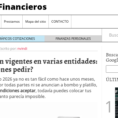
Financieros
Prestamos
Mapa del sitio
CONTACTO
Busca
RÁFICOS COTIZACIONES
FINANZAS PERSONALES
Escrito por:
nvindi
Busca
n vigentes en varias entidades:
Goog
ones pedir?
ÚLTI
 2026 ya no es tan fácil como hace unos meses,
r todas partes ni se anuncian a bombo y platillo,
encia bancaria: nuevas perspectivas para productos
ndiciones aceptar
, todavía puedes colocar tus
ector automotriz
26/01/2026
anto parecía imposible.
utorio sigue al alza entre los hogares?
21/01/2026
 reaccionan: nuevas cuentas al 1,5 % tras la
os
12/01/2026
vigentes en varias entidades: ¿qué plazos y