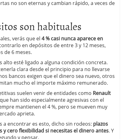
rtas no son eternas y cambian rápido, a veces de
itos son habituales
uales, verás que el
4 % casi nunca aparece en
ontrarlo en depósitos de entre 3 y 12 meses,
os de 6 meses.
 alto esté ligado a alguna condición concreta.
nerla clara desde el principio para no llevarse
nos bancos exigen que el dinero sea nuevo, otros
 limitan mucho el importe máximo remunerado.
etitivas suelen venir de entidades como
Renault
 que han sido especialmente agresivas con el
iempre mantienen el 4 %, pero se mueven muy
ercado aprieta.
s a encontrar es esto, dicho sin rodeos:
plazos
y cero flexibilidad si necesitas el dinero antes
. Y
egundo y pensar.