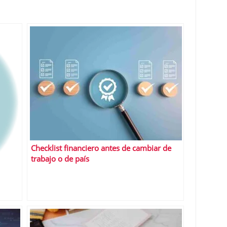
Checklist financiero antes de cambiar de
trabajo o de país