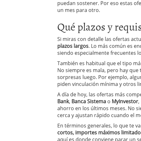
puedan sostener. Por eso estas ofe
un mes para otro.
Qué plazos y requis
Si miras con detalle las ofertas act
plazos largos
. Lo más común es enc
siendo especialmente frecuentes l
También es habitual que el tipo más
No siempre es mala, pero hay que te
sorpresas luego. Por ejemplo, algu
piden vinculación mínima y otros
A día de hoy, las ofertas más comp
Bank
,
Banca Sistema
o
MyInvestor
,
ahorro en los últimos meses. No s
cerca y ajustan rápido cuando el m
En términos generales, lo que te va
cortos, importes máximos limitados 
aquí es donde conviene parar un s