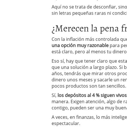
Aquí no se trata de desconfiar, sin
sin letras pequeñas raras ni condi
¿Merecen la pena fr
Con la inflación más controlada q
una opción muy razonable
para per
está claro, pero al menos tu diner
Eso sí, hay que tener claro que es
que una solución a largo plazo. Si
años, tendrás que mirar otros produ
dinero unos meses y sacarle un re
pocos productos son tan sencillos.
Sí,
los depósitos al 4 % siguen vivos
manera. Exigen atención, algo de ra
contigo, pueden ser una muy buena 
A veces, en finanzas, lo más inteli
espectacular.