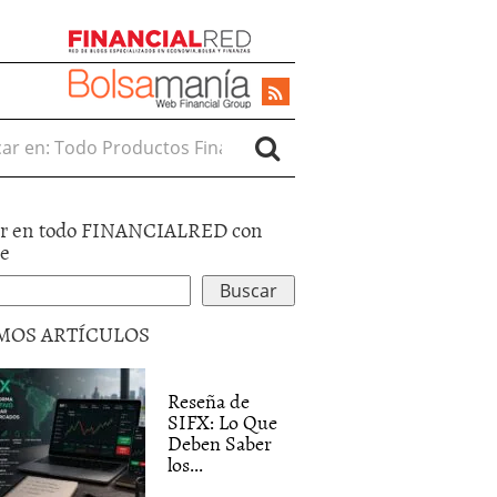
r en:
r en todo FINANCIALRED con
le
MOS ARTÍCULOS
Reseña de
SIFX: Lo Que
Deben Saber
los...