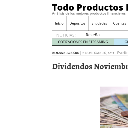
Todo Productos 
Análisis de los mejores productos financieros
Inicio
Depositos
Entidades
Cuentas
Reseña
NOTICIAS:
de SIFX:
COTIZACIONES EN STREAMING
G
Lo Que
Deben
BOLSA
BROKERS
|
2 NOVIEMBRE, 2011
-
Escrit
Saber
Dividendos Noviembr
los
Traders
Mexicanos
Antes de
Operar
29/06/2026
Ford y GM consiguen lic
financieros ligados al s
¿Por qué el ahorro preca
Los bancos tradicionales
presión de los neobanc
Depósitos al 4 % siguen 