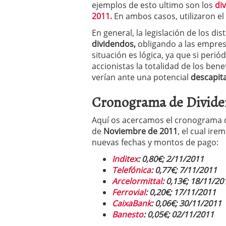
ejemplos de esto ultimo son los
di
2011.
En ambos casos, utilizaron el 
En general, la legislación de los di
dividendos,
obligando a las empresa
situación es lógica, ya que si per
accionistas la totalidad de los ben
verían ante una potencial
descapita
Cronograma de Divide
Aquí os acercamos el cronograma
de
Noviembre de 2011
, el cual ir
nuevas fechas y montos de pago:
Inditex
: 0,80€; 2/11/2011
Telefónica
: 0,77€; 7/11/2011
Arcelormittal
: 0,13€; 18/11/20
Ferrovial
: 0,20€; 17/11/2011
CaixaBank
: 0,06€; 30/11/2011
Banesto
: 0,05€; 02/11/2011