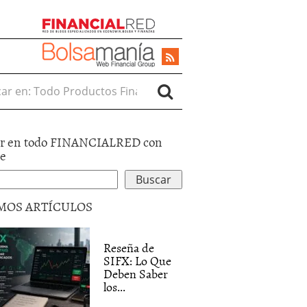
r en:
r en todo FINANCIALRED con
le
MOS ARTÍCULOS
Reseña de
SIFX: Lo Que
Deben Saber
los...