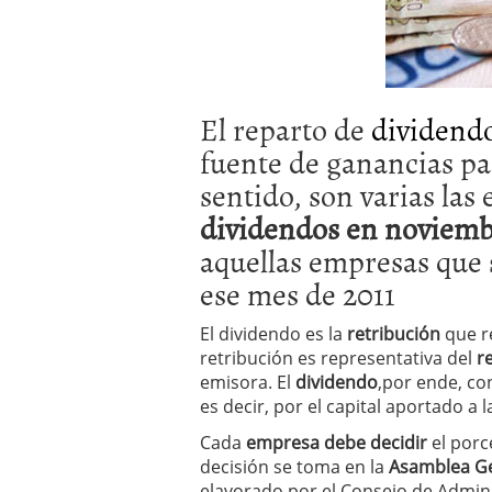
condiciones pedir?
09/0
El reparto de
dividend
fuente de ganancias par
sentido, son varias la
dividendos en noviemb
aquellas empresas que 
ese mes de 2011
El dividendo es la
retribución
que r
retribución es representativa del
r
emisora. El
dividendo
,por ende, con
es decir, por el capital aportado a 
Cada
empresa debe decidir
el porc
decisión se toma en la
Asamblea Ge
elavorado por el Consejo de Admini