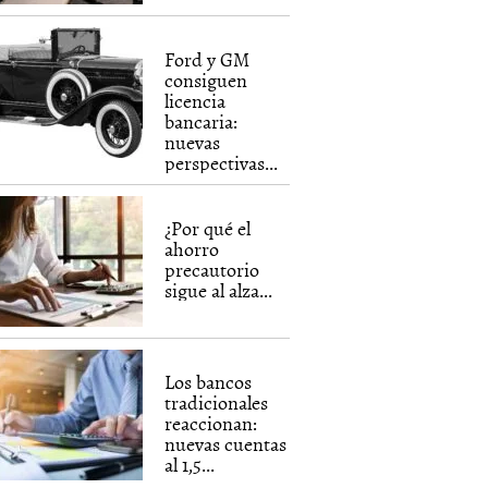
Ford y GM
consiguen
licencia
bancaria:
nuevas
perspectivas...
¿Por qué el
ahorro
precautorio
sigue al alza...
Los bancos
tradicionales
reaccionan:
nuevas cuentas
al 1,5...