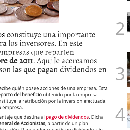
1/2026
os
constituye una importante
a los inversores. En este
s empresas que reparten
re de 2011
. Aqui le acercamos
son las que pagan dividendos en
ecibe quién posee acciones de una empresa. Esta
eparto del beneficio
obtenido por la empresa
stituye la retribución por la inversión efectuada,
la empresa.
entaje que destina al
pago de dividendos
. Dicha
neral de Accionistas
, a partir de un plan
stración. Para poder repartir un dividendo, sin