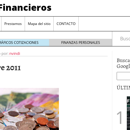
Financieros
Prestamos
Mapa del sitio
CONTACTO
Busca
RÁFICOS COTIZACIONES
FINANZAS PERSONALES
o por:
nvindi
Busca
e 2011
Goog
ÚLTI
encia bancaria: nuevas perspectivas para productos
ector automotriz
26/01/2026
utorio sigue al alza entre los hogares?
21/01/2026
 reaccionan: nuevas cuentas al 1,5 % tras la
os
12/01/2026
vigentes en varias entidades: ¿qué plazos y