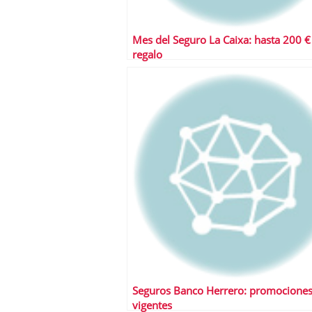
Mes del Seguro La Caixa: hasta 200 €
regalo
Seguros Banco Herrero: promocione
vigentes