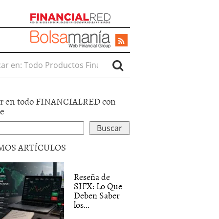
r en:
r en todo FINANCIALRED con
le
MOS ARTÍCULOS
Reseña de
SIFX: Lo Que
Deben Saber
los...