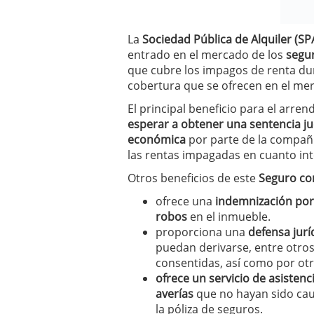
condiciones pedir?
09/0
La
Sociedad Pública de Alquiler (SP
entrado en el mercado de los
segu
que cubre los impagos de renta du
cobertura que se ofrecen en el merc
El principal beneficio para el arre
esperar a obtener una sentencia ju
económica
por parte de la compañ
las rentas impagadas en cuanto in
Otros beneficios de este
Seguro co
ofrece una
indemnización por 
robos
en el inmueble.
proporciona una
defensa jurí
puedan derivarse, entre otro
consentidas, así como por ot
ofrece un servicio de asistenc
averías
que no hayan sido cau
la póliza de seguros.