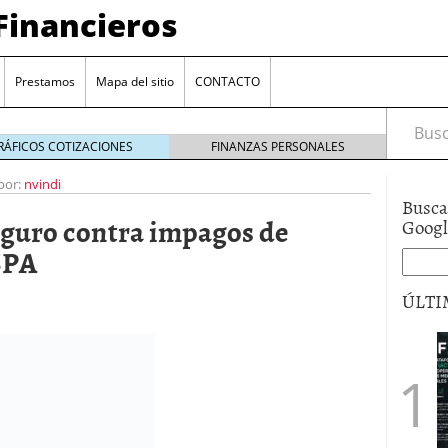
Financieros
Prestamos
Mapa del sitio
CONTACTO
Busca
RÁFICOS COTIZACIONES
FINANZAS PERSONALES
por:
nvindi
Busca
eguro contra impagos de
Goog
SPA
ÚLTI
encia bancaria: nuevas perspectivas para productos
ector automotriz
26/01/2026
utorio sigue al alza entre los hogares?
21/01/2026
 reaccionan: nuevas cuentas al 1,5 % tras la
os
12/01/2026
vigentes en varias entidades: ¿qué plazos y