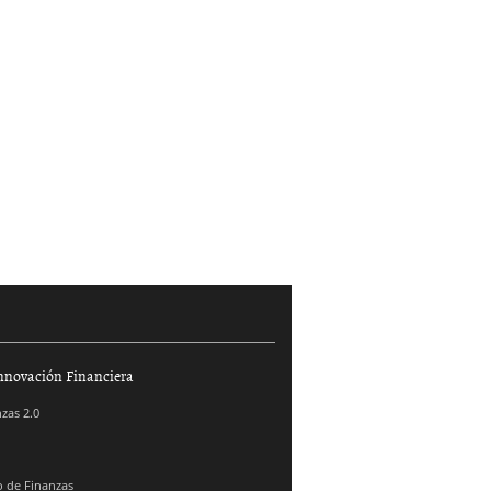
nnovación Financiera
zas 2.0
 de Finanzas