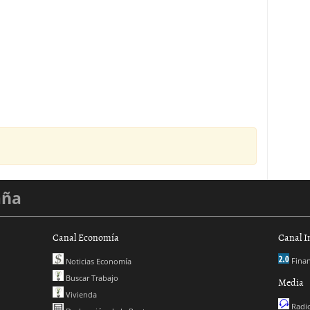
aña
Canal Economía
Canal I
Finan
Noticias Economía
Buscar Trabajo
Media
Vivienda
Radio