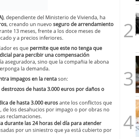
1/2026
A)
, dependiente del Ministerio de Vivienda, ha
ros
, creando un nuevo
seguro de arrendamiento
rante 13 meses, frente a los doce meses de
ado y a precios inferiores.
ndador es que
permite que este no tenga que
dicial para percibir una compensación
ía aseguradora, sino que la compañia le abona
terponga la demanda.
ntra impagos en la renta
son:
destrozos de hasta 3.000 euros por daños o
dica de hasta 3.000 euros
ante los conflictos que
s, de los desahucios por impago o por obras no
ras reclamaciones.
ia durante las 24 horas del día para atender
sadas por un siniestro que ya está cubierto por