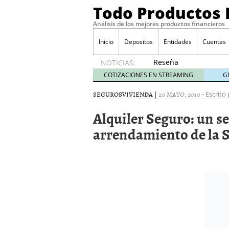
Todo Productos 
Análisis de los mejores productos financieros
Inicio
Depositos
Entidades
Cuentas
Reseña
NOTICIAS:
de SIFX:
COTIZACIONES EN STREAMING
G
Lo Que
Deben
SEGUROS
VIVIENDA
|
20 MAYO, 2010
-
Escrito 
Saber
Alquiler Seguro: un s
los
Traders
arrendamiento de la 
Mexicanos
Antes de
Operar
29/06/2026
Ford y GM consiguen lic
financieros ligados al s
¿Por qué el ahorro preca
Los bancos tradicionales
presión de los neobanc
Depósitos al 4 % siguen 