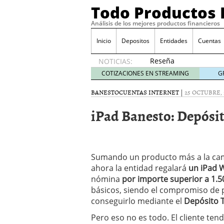
Todo Productos 
Análisis de los mejores productos financieros
Inicio
Depositos
Entidades
Cuentas
Reseña
NOTICIAS:
de SIFX:
COTIZACIONES EN STREAMING
G
Lo Que
Deben
BANESTO
CUENTAS INTERNET
|
25 OCTUBRE, 
Saber
iPad Banesto: Depósit
los
Traders
Mexicanos
Antes de
Operar
Sumando un producto más a la c
29/06/2026
ahora la entidad regalará
un iPad
W
Ford y GM consiguen lic
nómina
por importe superior a 1.5
financieros ligados al s
básicos, siendo el compromiso de
¿Por qué el ahorro preca
conseguirlo mediante el
Depósito 
Los bancos tradicionales
presión de los neobanc
Pero eso no es todo. El cliente te
Depósitos al 4 % siguen 