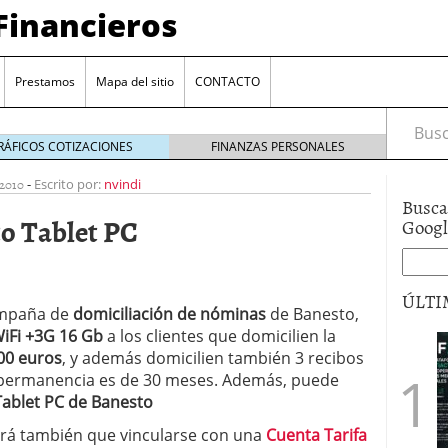
Financieros
Prestamos
Mapa del sitio
CONTACTO
Busca
RÁFICOS COTIZACIONES
FINANZAS PERSONALES
2010
-
Escrito por:
nvindi
Busca
o Tablet PC
Goog
ÚLTI
ampaña de
domiciliación de nóminas
de Banesto,
iFi +3G 16 Gb
a los clientes que domicilien la
encia bancaria: nuevas perspectivas para productos
00 euros
, y además domicilien también 3 recibos
ector automotriz
26/01/2026
 permanencia es de 30 meses. Además, puede
utorio sigue al alza entre los hogares?
21/01/2026
Tablet PC de Banesto
 reaccionan: nuevas cuentas al 1,5 % tras la
os
12/01/2026
ndrá también que vincularse con una
Cuenta Tarifa
vigentes en varias entidades: ¿qué plazos y