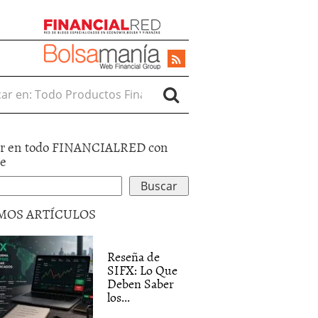
r en:
r en todo FINANCIALRED con
le
MOS ARTÍCULOS
Reseña de
SIFX: Lo Que
Deben Saber
los...