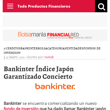
Toggle
Todo Productos Financieros
navigation
3 CERDITOS
BANKINTER
BOLSA
CATEGORIAS
ENTIDADES
FONDOS DE
INVERSION
|
23 MAYO, 2011
-
Escrito por:
nvindi
Bankinter Índice Japón
Garantizado Concierto
Bankinter
se encuentra comercializando un nuevo
fondo de inversión
que ha dado llamar Bankinter
J
apón