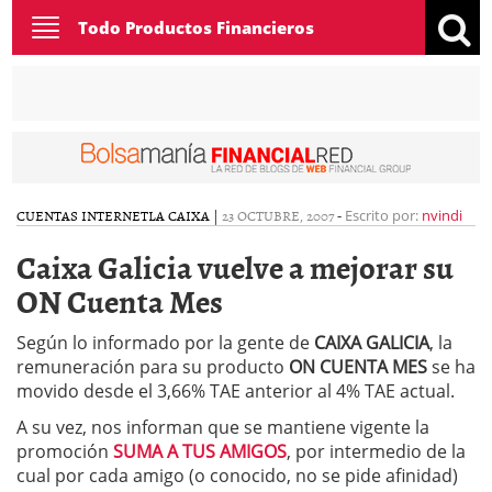
Toggle
Todo Productos Financieros
navigation
CUENTAS INTERNET
LA CAIXA
|
23 OCTUBRE, 2007
-
Escrito por:
nvindi
Caixa Galicia vuelve a mejorar su
ON Cuenta Mes
Según lo informado por la gente de
CAIXA GALICIA
, la
remuneración para su producto
ON CUENTA MES
se ha
movido desde el 3,66% TAE anterior al 4% TAE actual.
A su vez, nos informan que se mantiene vigente la
promoción
SUMA A TUS AMIGOS
, por intermedio de la
cual por cada amigo (o conocido, no se pide afinidad)