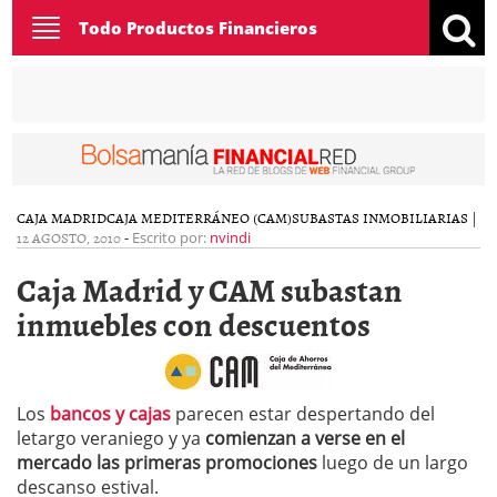
Toggle
Todo Productos Financieros
navigation
CAJA MADRID
CAJA MEDITERRÁNEO (CAM)
SUBASTAS INMOBILIARIAS
|
12 AGOSTO, 2010
-
Escrito por:
nvindi
Caja Madrid y CAM subastan
inmuebles con descuentos
Los
bancos y cajas
parecen estar despertando del
letargo veraniego y ya
comienzan a verse en el
mercado las primeras promociones
luego de un largo
descanso estival.