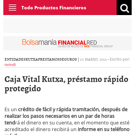
Toggle
Todo Productos Financieros
navigation
ENTIDADES
KUTXA
PRESTAMOS
SEGUROS
|
10 MARZO, 2012
-
Escrito por:
nvindi
Caja Vital Kutxa, préstamo rápido
protegido
Es un
crédito de fácil y rápida tramitación, después de
realizar los pasos necesarios en un par de horas
tend
rá el dinero en su cuenta, en el momento que esté
acreditado el dinero recibirá un
informe en su
teléfono