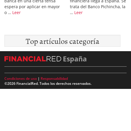
banca en una cierta tensa
financiera llega a España. Se
espera por aplicar en mayor
trata del Banco Pichincha, la
o …
Leer
…
Leer
Top artículos categoría
España
Condiciones de uso
|
Responsabilidad
©2026 FinancialRed. Todos los derechos reservados.