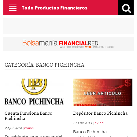
Toggle
Todo Productos Financieros
navigation
CATEGORÍA:
BANCO PICHINCHA
Cuenta Funciona Banco
Depósitos Banco Pichincha
Pichincha
27 Ene 2013
nvindi
23 Jul 2014
nvindi
Banco Pichincha,
Es evidente, que a pesar del