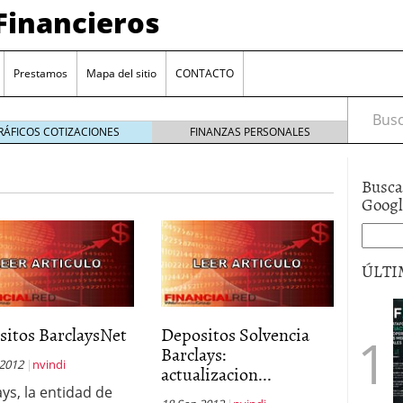
Financieros
Prestamos
Mapa del sitio
CONTACTO
Busca
RÁFICOS COTIZACIONES
FINANZAS PERSONALES
Busca
Goog
ÚLTI
encia bancaria: nuevas perspectivas para productos
ector automotriz
26/01/2026
sitos BarclaysNet
Depositos Solvencia
utorio sigue al alza entre los hogares?
21/01/2026
Barclays:
 reaccionan: nuevas cuentas al 1,5 % tras la
 2012
nvindi
actualizacion...
os
12/01/2026
ays, la entidad de
vigentes en varias entidades: ¿qué plazos y