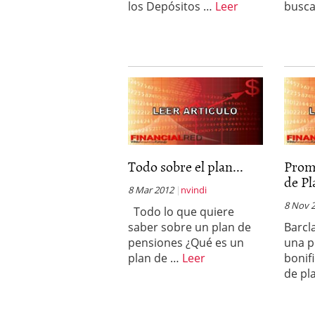
los Depósitos …
Leer
busc
Todo sobre el plan...
Prom
de Pl
8 Mar 2012
nvindi
8 Nov 
Todo lo que quiere
saber sobre un plan de
Barcl
pensiones ¿Qué es un
una p
plan de …
Leer
bonif
de pl