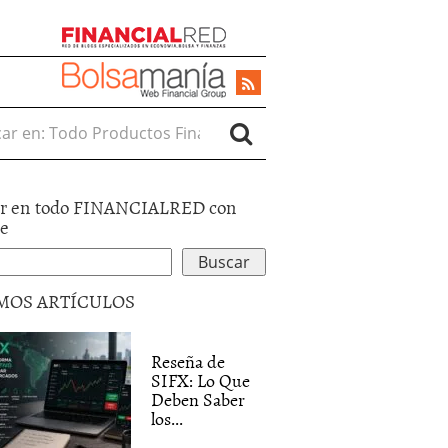
r en:
r en todo FINANCIALRED con
le
MOS ARTÍCULOS
Reseña de
SIFX: Lo Que
Deben Saber
los...