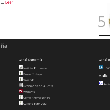
a …
Leer
aña
Canal Economía
Canal I
Finan
Noticias Economía
Buscar Trabajo
Media
Vivienda
Radio
Declaración de la Renta
Warrants
Cómo Ahorrar Dinero
Cambio Euro Dolar