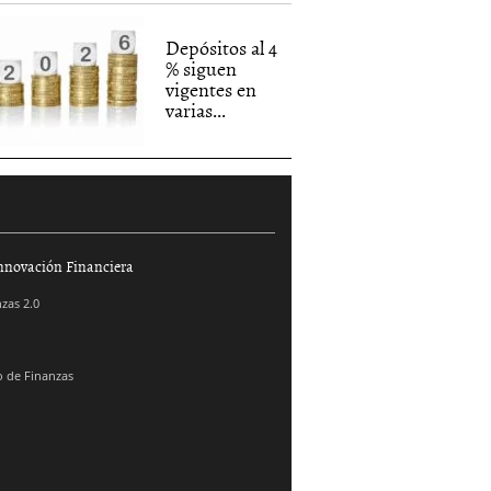
Depósitos al 4
% siguen
vigentes en
varias...
nnovación Financiera
zas 2.0
 de Finanzas