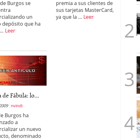
de Burgos se
premia a sus clientes de
1/2026
ntra
sus tarjetas MasterCard,
cializando un
ya que la …
Leer
 depósito que ha
 …
Leer
 de Fábula: lo...
 2009
nvindi
de Burgos ha
nzado a
cializar un nuevo
ucto, denominado