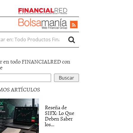
r en:
r en todo FINANCIALRED con
le
MOS ARTÍCULOS
Reseña de
SIFX: Lo Que
Deben Saber
los...