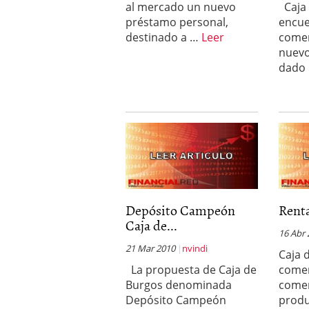
al mercado un nuevo
Caja 
condiciones pedir?
09/0
préstamo personal,
encue
destinado a …
Leer
comer
nuevo
dado
Depósito Campeón
Renta
Caja de...
16 Abr
21 Mar 2010
nvindi
Caja 
La propuesta de Caja de
come
Burgos denominada
comer
Depósito Campeón
prod