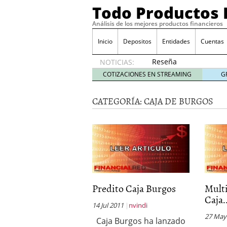
Todo Productos 
Análisis de los mejores productos financieros
Inicio
Depositos
Entidades
Cuentas
Reseña
NOTICIAS:
de SIFX:
COTIZACIONES EN STREAMING
G
Lo Que
Deben
CATEGORÍA:
CAJA DE BURGOS
Saber
los
Traders
Mexicanos
Antes de
Operar
29/06/2026
Ford y GM consiguen lic
financieros ligados al s
Predito Caja Burgos
Multi
¿Por qué el ahorro preca
Caja.
Los bancos tradicionales
14 Jul 2011
nvindi
presión de los neobanc
27 May
Caja Burgos ha lanzado
Depósitos al 4 % siguen 