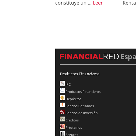
constituye un …
Leer
Rent
Esp
Productos Financieros
IPC
Productos Financieros
Depósitos
Fondos Cotizados
Fondos de Inversión
Créditos
Préstamos
Seguros