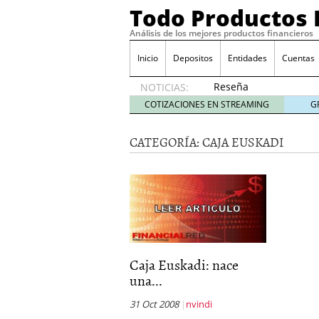
Todo Productos 
Análisis de los mejores productos financieros
Inicio
Depositos
Entidades
Cuentas
Reseña
NOTICIAS:
de SIFX:
COTIZACIONES EN STREAMING
G
Lo Que
Deben
CATEGORÍA:
CAJA EUSKADI
Saber
los
Traders
Mexicanos
Antes de
Operar
29/06/2026
Ford y GM consiguen lic
financieros ligados al s
Caja Euskadi: nace
¿Por qué el ahorro preca
una...
Los bancos tradicionales
presión de los neobanc
31 Oct 2008
nvindi
Depósitos al 4 % siguen 