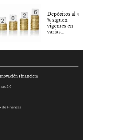
Depósitos al 4
% siguen
vigentes en
varias...
nnovación Financiera
zas 2.0
 de Finanzas