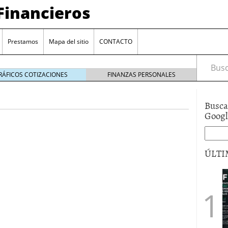
Financieros
Prestamos
Mapa del sitio
CONTACTO
Busca
RÁFICOS COTIZACIONES
FINANZAS PERSONALES
Busca
Goog
ÚLTI
encia bancaria: nuevas perspectivas para productos
ector automotriz
26/01/2026
utorio sigue al alza entre los hogares?
21/01/2026
 reaccionan: nuevas cuentas al 1,5 % tras la
os
12/01/2026
vigentes en varias entidades: ¿qué plazos y