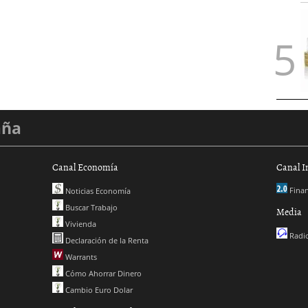
aña
Canal Economía
Canal I
Finan
Noticias Economía
Buscar Trabajo
Media
Vivienda
Radio
Declaración de la Renta
Warrants
Cómo Ahorrar Dinero
Cambio Euro Dolar