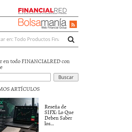
r en:
r en todo FINANCIALRED con
le
MOS ARTÍCULOS
Reseña de
SIFX: Lo Que
Deben Saber
los...