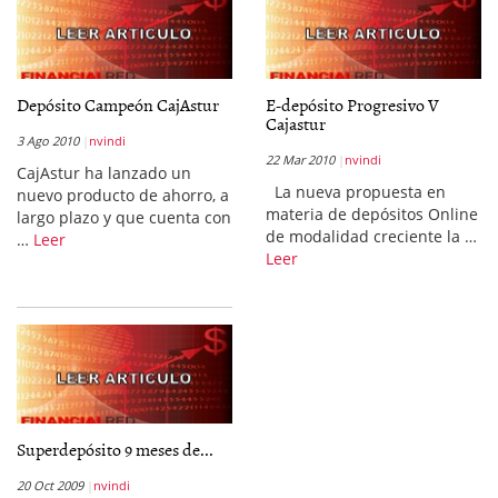
Depósito Campeón CajAstur
E-depósito Progresivo V
Cajastur
3 Ago 2010
nvindi
22 Mar 2010
nvindi
CajAstur ha lanzado un
La nueva propuesta en
nuevo producto de ahorro, a
materia de depósitos Online
largo plazo y que cuenta con
de modalidad creciente la …
…
Leer
Leer
Superdepósito 9 meses de...
20 Oct 2009
nvindi