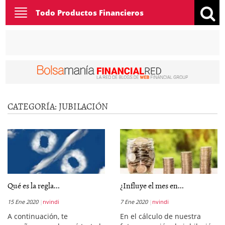
Toggle
Todo Productos Financieros
navigation
CATEGORÍA:
JUBILACIÓN
Qué es la regla...
¿Influye el mes en...
15 Ene 2020
nvindi
7 Ene 2020
nvindi
A continuación, te
En el cálculo de nuestra