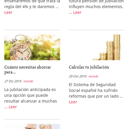
enseñaremos de qué trata la
futura pensión de jubilación
regla del 4% y te daremos …
influyen muchos elementos,
Leer
…
Leer
Cuánto necesitas ahorrar
Calcular tu jubilación
para...
29 Oct 2019
nvindi
27 Dic 2019
nvindi
El Sistema de Seguridad
La jubilación anticipada es
Social español ha sufrido
una opción que puede
reformas que por un lado …
resultar alcanzar a muchas
Leer
…
Leer