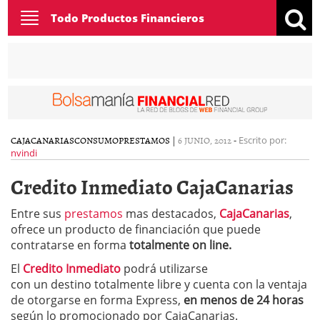
Toggle
Todo Productos Financieros
navigation
CAJACANARIAS
CONSUMO
PRESTAMOS
|
6 JUNIO, 2012
-
Escrito por:
nvindi
Credito Inmediato CajaCanarias
Entre sus
prestamos
mas destacados,
CajaCanarias
,
ofrece un producto de financiación que puede
contratarse en forma
totalmente on line
.
El
Credito Inmediato
podrá utilizarse
con un destino totalmente libre y cuenta con la ventaja
de otorgarse en forma Express,
en menos de 24 horas
según lo promocionado por CajaCanarias.