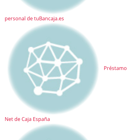
personal de tuBancaja.es
Préstamo
Net de Caja España