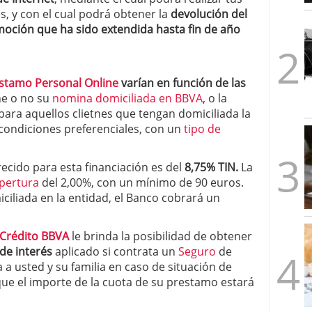
1/2026
, y con el cual podrá obtener la
devolución del
oción que ha sido extendida hasta fin de año
stamo Personal Online
varían en función de las
ene o no su
nomina domiciliada en BBVA
, o la
para aquellos clietnes que tengan domiciliada la
 condiciones preferenciales, con un
tipo de
recido para esta financiación es del
8,75% TIN.
La
pertura
del 2,00%, con un mínimo de 90 euros.
ciliada en la entidad, el Banco cobrará un
Crédito BBVA
le brinda la posibilidad de obtener
 de interés
aplicado si contrata un
Seguro
de
a a usted y su familia en caso de situación de
 que el importe de la cuota de su prestamo estará