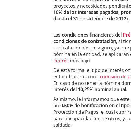
condiciones pedir?
09/0
proyectos y necesidades pendientes
10% de los intereses pagados
,
prom
(hasta el 31 de siciembre de 2012).
Las
condiciones financieras del
Pré
condiciones de contratación,
si ti
contratación de un seguro, ya que 
nómina en la entidad, se aplicarán
interés
más bajo.
De esta forma, el tipo de interés of
entidad cobrará una
comisión de a
En caso de no tener la nómina domi
interés del 10,25% nominal anual.
Asimismo, le informamos que este
un
0.50% de bonificación en el tipo
Protección de Pagos, el cual cubrir
paro, incapacidad, entre otros, ya
saldada.