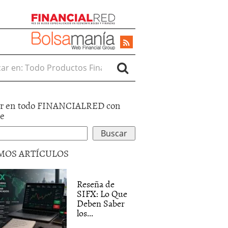
r en:
r en todo FINANCIALRED con
le
MOS ARTÍCULOS
Reseña de
SIFX: Lo Que
Deben Saber
los...