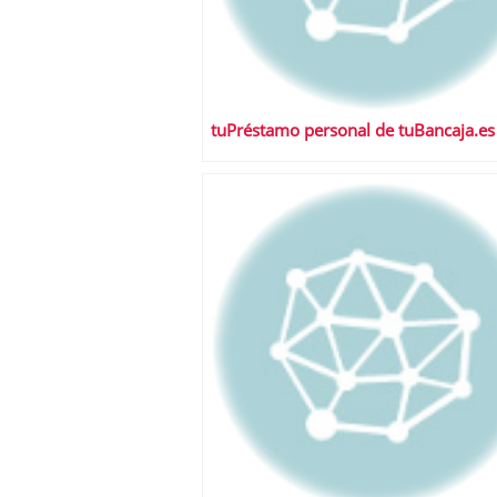
tuPréstamo personal de tuBancaja.es