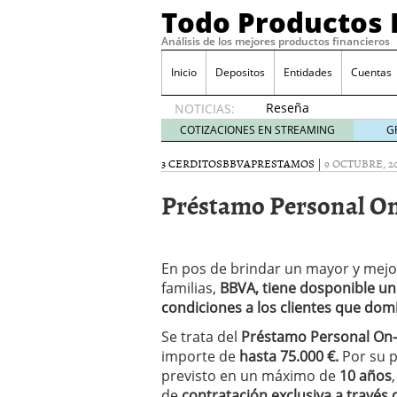
Todo Productos 
Análisis de los mejores productos financieros
Inicio
Depositos
Entidades
Cuentas
Reseña
NOTICIAS:
de SIFX:
COTIZACIONES EN STREAMING
G
Lo Que
Deben
3 CERDITOS
BBVA
PRESTAMOS
|
9 OCTUBRE, 2
Saber
Préstamo Personal O
los
Traders
Mexicanos
Antes de
En pos de brindar un mayor y mejor 
Operar
29/06/2026
familias,
BBVA, tiene dosponible un
Ford y GM consiguen lic
condiciones
a los clientes que domi
financieros ligados al s
Se trata del
Préstamo Personal On-
¿Por qué el ahorro preca
importe de
hasta 75.000 €.
Por su p
Los bancos tradicionales
presión de los neobanc
previsto en un máximo de
10 años
Depósitos al 4 % siguen 
de
contratación exclusiva a través 