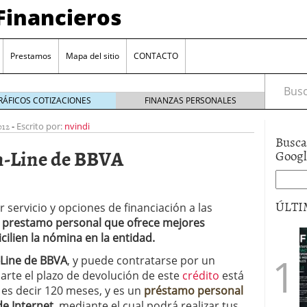
Financieros
Prestamos
Mapa del sitio
CONTACTO
Busca
RÁFICOS COTIZACIONES
FINANZAS PERSONALES
012
-
Escrito por:
nvindi
Busca
n-Line de BBVA
Goog
ÚLTI
servicio y opciones de financiación a las
 prestamo personal que ofrece mejores
encia bancaria: nuevas perspectivas para productos
cilien la nómina en la entidad.
ector automotriz
26/01/2026
Line de BBVA
, y puede contratarse por un
utorio sigue al alza entre los hogares?
21/01/2026
arte el plazo de devolución de este
crédito
está
 reaccionan: nuevas cuentas al 1,5 % tras la
os
12/01/2026
, es decir 120 meses, y es un
préstamo personal
vigentes en varias entidades: ¿qué plazos y
de Internet
, mediante el cual podrá realizar tus