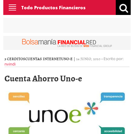
Toggle
Todo Productos Financieros
navigation
3 CERDITOS
CUENTAS INTERNET
UNO-E
|
24 JUNIO, 2010
-
Escrito por:
nvindi
Cuenta Ahorro Uno-e