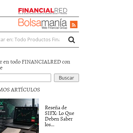
r en:
r en todo FINANCIALRED con
le
MOS ARTÍCULOS
Reseña de
SIFX: Lo Que
Deben Saber
los...