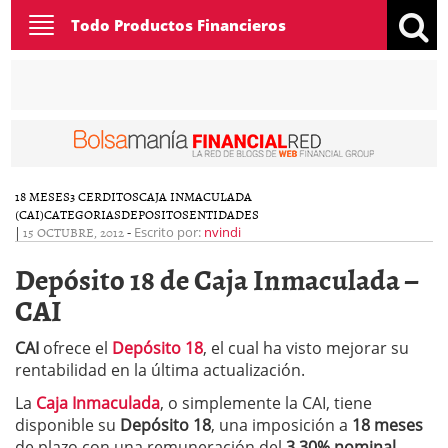
Toggle
Todo Productos Financieros
navigation
18 MESES
3 CERDITOS
CAJA INMACULADA
(CAI)
CATEGORIAS
DEPOSITOS
ENTIDADES
|
15 OCTUBRE, 2012
-
Escrito por:
nvindi
Depósito 18 de Caja Inmaculada –
CAI
CAI
ofrece el
Depósito 18
, el cual ha visto mejorar su
rentabilidad en la última actualización.
La
Caja Inmaculada
, o simplemente la CAI, tiene
disponible su
Depósito 18
, una imposición a
18 meses
de plazo con una remuneración del
3,30% nominal