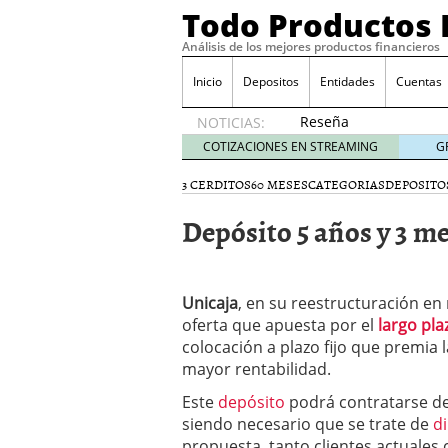
Todo Productos 
Análisis de los mejores productos financieros
Inicio
Depositos
Entidades
Cuentas
Reseña
NOTICIAS:
de SIFX:
COTIZACIONES EN STREAMING
G
Lo Que
Deben
3 CERDITOS
60 MESES
CATEGORIAS
DEPOSITO
Saber
Depósito 5 años y 3 m
los
Traders
Mexicanos
Antes de
Unicaja
, en su reestructuración e
Operar
29/06/2026
oferta que apuesta por el
largo pla
Ford y GM consiguen lic
colocación a plazo fijo que premia l
financieros ligados al s
mayor rentabilidad.
¿Por qué el ahorro preca
Este
depósito
podrá contratarse 
Los bancos tradicionales
presión de los neobanc
siendo necesario que se trate de
d
Depósitos al 4 % siguen 
propuesta, tanto clientes actuales 