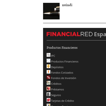
nvindi
Esp
Productos Financieros
IPC
Productos Financieros
Depósitos
Fondos Cotizados
Fondos de Inversión
Créditos
Préstamos
Seguros
Tarjetas de Crédito