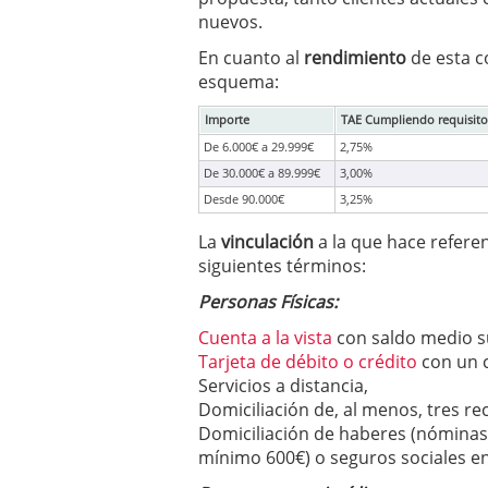
condiciones pedir?
09/0
nuevos.
En cuanto al
rendimiento
de esta c
esquema:
Importe
TAE Cumpliendo requisito
De 6.000€ a 29.999€
2,75%
De 30.000€ a 89.999€
3,00%
Desde 90.000€
3,25%
La
vinculación
a la que hace refere
siguientes términos:
Personas Físicas:
Cuenta a la vista
con saldo medio s
Tarjeta de débito o crédito
con un 
Servicios a distancia,
Domiciliación de, al menos, tres re
Domiciliación de haberes (nóminas
mínimo 600€) o seguros sociales en