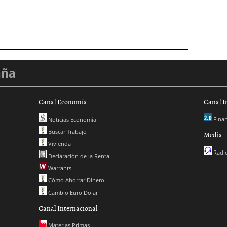
aña
Canal Economía
Canal I
Finan
Noticias Economía
Buscar Trabajo
Media
Vivienda
Radio
Declaración de la Renta
Warrants
Cómo Ahorrar Dinero
Cambio Euro Dolar
Canal Internacional
Materias Primas