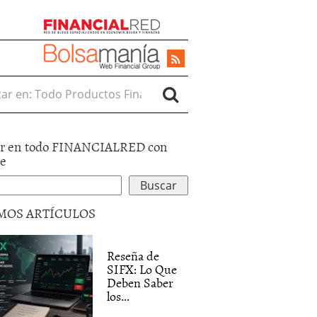
r en:
r en todo FINANCIALRED con
le
MOS ARTÍCULOS
Reseña de
SIFX: Lo Que
Deben Saber
los...