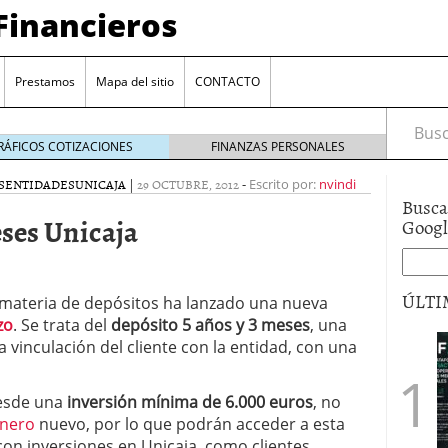
Financieros
Prestamos
Mapa del sitio
CONTACTO
Busca
RÁFICOS COTIZACIONES
FINANZAS PERSONALES
S
ENTIDADES
UNICAJA
|
29 OCTUBRE, 2012
-
Escrito por:
nvindi
Busca
eses Unicaja
Goog
ÚLTI
n materia de depósitos ha lanzado una nueva
zo
. Se trata del
depósito 5 años y 3 meses
, una
encia bancaria: nuevas perspectivas para productos
a vinculación del cliente con la entidad, con una
ector automotriz
26/01/2026
utorio sigue al alza entre los hogares?
21/01/2026
desde una
inversión mínima de 6.000 euros
, no
 reaccionan: nuevas cuentas al 1,5 % tras la
os
12/01/2026
inero
nuevo, por lo que podrán acceder a esta
vigentes en varias entidades: ¿qué plazos y
con inversiones en Unicaja, como clientes