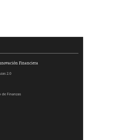
nnovación Financiera
zas 2.0
 de Finanzas