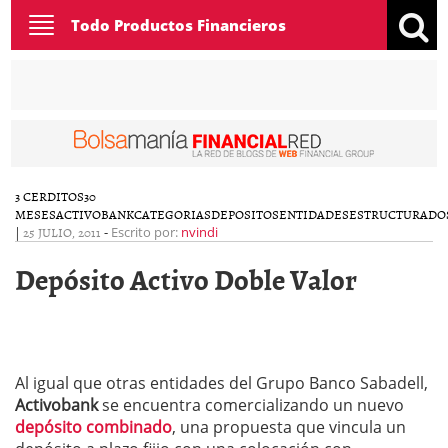
Toggle
Todo Productos Financieros
navigation
3 CERDITOS
30
MESES
ACTIVOBANK
CATEGORIAS
DEPOSITOS
ENTIDADES
ESTRUCTURADO
|
25 JULIO, 2011
-
Escrito por:
nvindi
Depósito Activo Doble Valor
Al igual que otras entidades del Grupo Banco Sabadell,
Activobank
se encuentra comercializando un nuevo
depósito combinado
, una propuesta que vincula un