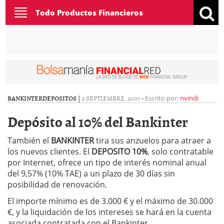
Toggle
Todo Productos Financieros
navigation
BANKINTER
DEPOSITOS
|
3 SEPTIEMBRE, 2007
-
Escrito por:
nvindi
Depósito al 10% del Bankinter
También el
BANKINTER
tira sus anzuelos para atraer a
los nuevos clientes. El
DEPOSITO 10%
, solo contratable
por Internet, ofrece un tipo de interés nominal anual
del 9,57% (10% TAE) a un plazo de 30 días sin
posibilidad de renovación.
El importe mínimo es de 3.000 € y el máximo de 30.000
€, y la liquidación de los intereses se hará en la cuenta
asociada contratada con el Bankinter.