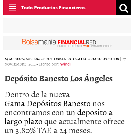
Toggle
Todo Productos Financieros
navigation
24 MESES
24 MESES
4 CERDITOS
BANESTO
CATEGORIAS
DEPOSITOS
|
27
NOVIEMBRE, 2012
-
Escrito por:
nvindi
Depósito Banesto Los Ángeles
Dentro de la nueva
Gama Depósitos Banesto
nos
encontramos con un
deposito a
largo plazo
que actualmente ofrece
un 3,80% TAE a 24 meses.