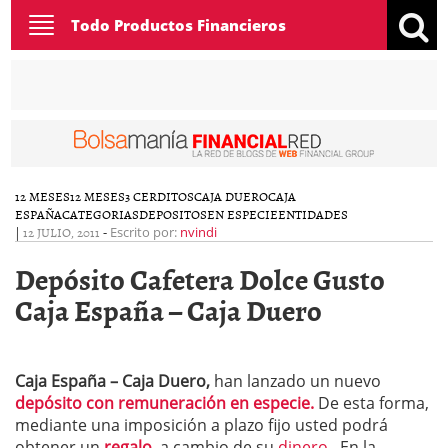
Toggle
Todo Productos Financieros
navigation
12 MESES
12 MESES
3 CERDITOS
CAJA DUERO
CAJA
ESPAÑA
CATEGORIAS
DEPOSITOS
EN ESPECIE
ENTIDADES
|
12 JULIO, 2011
-
Escrito por:
nvindi
Depósito Cafetera Dolce Gusto
Caja España – Caja Duero
Caja España – Caja Duero,
han lanzado un nuevo
depósito con remuneración en especie.
De esta forma,
mediante una imposición a plazo fijo usted podrá
obtener un
regalo
, a cambio de su
dinero
. En la