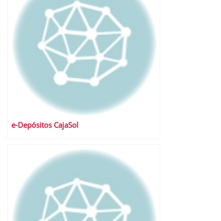
e-Depósitos CajaSol