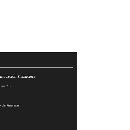
nnovación Financiera
zas 2.0
 de Finanzas