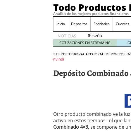
Todo Productos 
Análisis de los mejores productos financieros
Inicio
Depositos
Entidades
Cuentas
Reseña
NOTICIAS:
de SIFX:
COTIZACIONES EN STREAMING
G
Lo Que
Deben
2 CERDITOS
BBVA
CATEGORIAS
DEPOSITOS
EN
Saber
nvindi
los
Depósito Combinado 
Traders
Mexicanos
Antes de
Operar
29/06/2026
Ford y GM consiguen lic
financieros ligados al s
¿Por qué el ahorro preca
Otro producto combinado ve la luz
Los bancos tradicionales
activo en estos tiempos– el que la
presión de los neobanc
Combinado 4×3
, se compone de u
Depósitos al 4 % siguen 