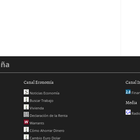
aña
Canal Economía
Canal I
Finan
Noticias Economía
Buscar Trabajo
Media
Vivienda
Radio
Declaración de la Renta
Warrants
Cómo Ahorrar Dinero
Cambio Euro Dolar