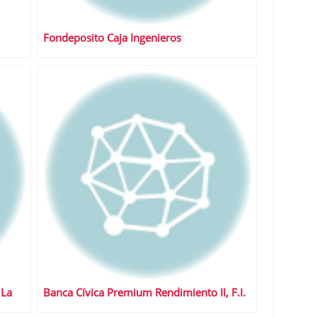
Fondeposito Caja Ingenieros
 La
Banca Cívica Premium Rendimiento II, F.I.