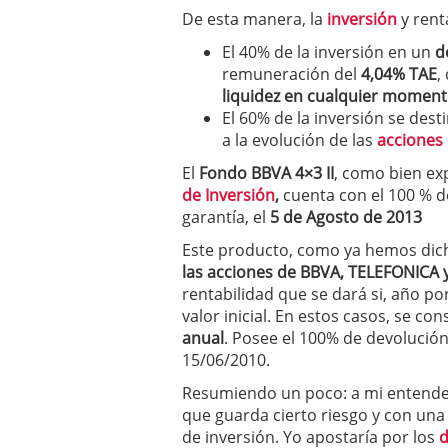
condiciones pedir?
09/0
De esta manera, la
inversión
y rent
El 40% de la inversión en un
d
remuneración del
4,04% TAE
,
liquidez en cualquier momen
El 60% de la inversión se dest
a la evolución de las
acciones
El
Fondo BBVA 4×3
II
, como bien ex
de Inversión
,
cuenta con el 100 % de
garantía, el
5 de Agosto de 2013
Este producto, como ya hemos dich
las acciones de BBVA, TELEFONICA
rentabilidad que se dará si, año po
valor inicial. En estos casos, se c
anual
. Posee el 100% de devolución 
15/06/2010.
Resumiendo un poco: a mi entender
que guarda cierto riesgo y con una
de inversión. Yo apostaría por los
d