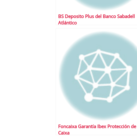
BS Deposito Plus del Banco Sabadell
Atlántico
Foncaixa Garantía Ibex Protección de
Caixa