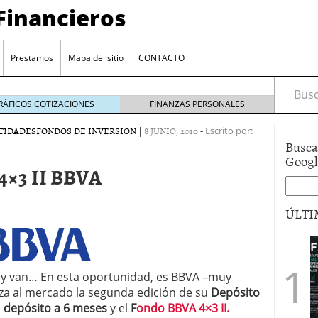
Financieros
Prestamos
Mapa del sitio
CONTACTO
Busca
RÁFICOS COTIZACIONES
FINANZAS PERSONALES
TIDADES
FONDOS DE INVERSION
|
8 JUNIO, 2010
-
Escrito por:
Busca
Goog
4×3 II BBVA
ÚLTI
encia bancaria: nuevas perspectivas para productos
ector automotriz
26/01/2026
utorio sigue al alza entre los hogares?
21/01/2026
 y van… En esta oportunidad, es BBVA –muy
 reaccionan: nuevas cuentas al 1,5 % tras la
nza al mercado la segunda edición de su
Depósito
os
12/01/2026
n
depósito a 6 meses
y el
F
ondo BBVA 4×3 II.
vigentes en varias entidades: ¿qué plazos y