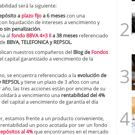
1/2026
abilidad será la siguiente:
epósito a
plazo fijo
a 6 meses
con una
 con liquidación de intereses a vencimiento y
to
sin penalización
.
ina al
fondo BBVA 4×3 II
a 38 meses
referenciado
de
BBVA, TELEFONICA y REPSOL.
plican nuestros compañeros del
Blog de
Fondos
l capital garantizado a vencimiento de la
o, se encuentra referenciado a la
evolución de
 y REPSOL
y tiene un plazo de 3 años con una
r año, las tres acciones están por encima de su
onsolidará a vencimiento una
rentabilidad del 4%
del capital a vencimiento de garantía el día
, estamos frente a un producto conveniente,
 rentabilidad un poco acotada por ser un fondo
epósitos al 4%
que encontramos en el mercado