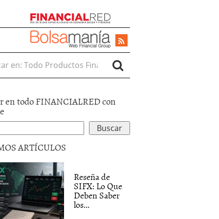
r en:
r en todo FINANCIALRED con
le
MOS ARTÍCULOS
Reseña de
SIFX: Lo Que
Deben Saber
los...