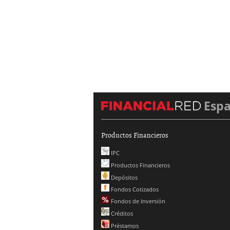
Esp
Productos Financieros
IPC
Productos Financieros
Depósitos
Fondos Cotizados
Fondos de Inversión
Créditos
Préstamos