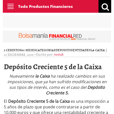
Toggle
Todo Productos Financieros
navigation
3 CERDITOS
60 MESES
CATEGORIAS
DEPOSITOS
ENTIDADES
LA CAIXA
|
10 DICIEMBRE, 2009
-
Escrito por:
nvindi
Depósito Creciente 5 de la Caixa
Nuevamente
la Caixa
ha realizado cambios en sus
imposiciones, que ya han sufrido modificaciones en
sus tipos de interés, como es el caso del
Depósito
Creciente 5.
El
Depósito Creciente 5 de la Caixa
es una imposición a
5 años de plazo que puede contratarse a partir de
10.000 euros y que ofrece una rentabilidad creciente a