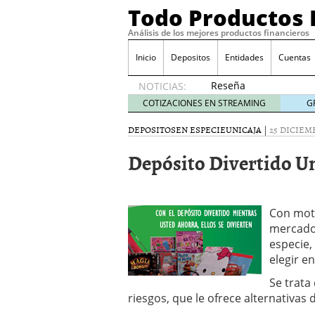
Todo Productos 
Análisis de los mejores productos financieros
Inicio
Depositos
Entidades
Cuentas
Reseña
NOTICIAS:
de SIFX:
COTIZACIONES EN STREAMING
G
Lo Que
Deben
DEPOSITOS
EN ESPECIE
UNICAJA
|
25 DICIEMB
Saber
Depósito Divertido U
los
Traders
Mexicanos
Antes de
Operar
Con mot
29/06/2026
mercado 
Ford y GM consiguen lic
especie,
financieros ligados al s
elegir e
¿Por qué el ahorro preca
Se trata
Los bancos tradicionales
presión de los neobanc
riesgos, que le ofrece alternativas 
Depósitos al 4 % siguen 