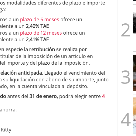
dos modalidades diferentes de plazo e importe
1/2026
ga:
uros a un
plazo de 6 meses
ofrece un
alente a un
2,40% TAE
uros a un
plazo de 12 meses
ofrece un
alente a un
2,41% TAE
n especie la retribución se realiza por
 titular de la imposición de un artículo en
el importe y del plazo de la imposición.
elación anticipada
. Llegado el vencimiento del
a su liquidación con abono de su importe, junto
do, en la cuenta vinculada al depósito.
ido
antes del
31 de enero,
podrá elegir entre
4
ahorra:
Kitty