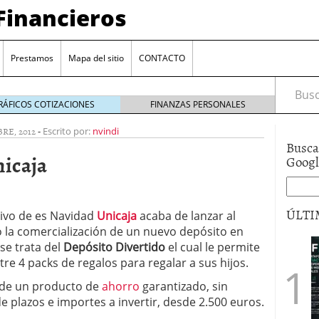
Financieros
Prestamos
Mapa del sitio
CONTACTO
Busca
RÁFICOS COTIZACIONES
FINANZAS PERSONALES
RE, 2012
-
Escrito por:
nvindi
Busca
nicaja
Goog
ÚLTI
ivo de es Navidad
Unicaja
acaba de lanzar al
la comercialización de un nuevo depósito en
encia bancaria: nuevas perspectivas para productos
 se trata del
Depósito Divertido
el cual le permite
ector automotriz
26/01/2026
ntre 4 packs de regalos para regalar a sus hijos.
utorio sigue al alza entre los hogares?
21/01/2026
 de un producto de
ahorro
garantizado, sin
 reaccionan: nuevas cuentas al 1,5 % tras la
os
12/01/2026
de plazos e importes a invertir, desde 2.500 euros.
vigentes en varias entidades: ¿qué plazos y