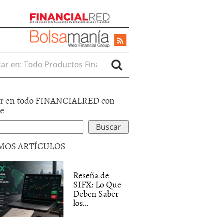
r en:
r en todo FINANCIALRED con
le
MOS ARTÍCULOS
Reseña de
SIFX: Lo Que
Deben Saber
los...