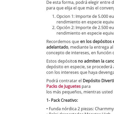
De esta forma, podrá elegir entre 
condiciones pedir?
09/0
para que elija el que más el conven
Opcion 1: Importe de 5.000 e
rendimiento en especie equiv
Opción 2: Importe de 2.500 e
rendimiento en especie equiv
Recordemos que
en los depósitos e
adelantado
, mediante la entrega al
concepto de intereses, en función d
Estos depósito
s no admiten la canc
depósito en especie, se procederá 
con los intereses que haya devenga
Podrá contratar el
Depósito Divert
Packs de Juguetes
para
los más pequeños, mientras usted 
1- Pack Creativo:
• Funda nórdica 2 piezas: Charmmy 