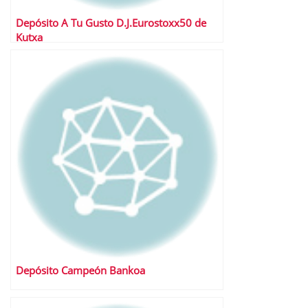
Depósito A Tu Gusto D.J.Eurostoxx50 de
Kutxa
Depósito Campeón Bankoa