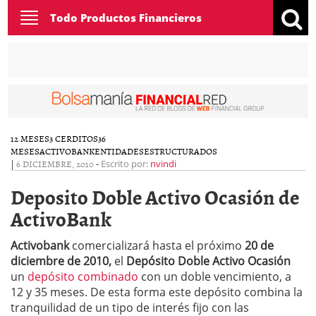
Toggle
Todo Productos Financieros
navigation
12 MESES
3 CERDITOS
36
MESES
ACTIVOBANK
ENTIDADES
ESTRUCTURADOS
|
6 DICIEMBRE, 2010
-
Escrito por:
nvindi
Deposito Doble Activo Ocasión de
ActivoBank
Activobank
comercializará hasta el próximo
20 de
diciembre de 2010,
el
Depósito Doble Activo Ocasión
un
depósito combinado
con un doble vencimiento, a
12 y 35 meses. De esta forma este depósito combina la
tranquilidad de un tipo de interés fijo con las