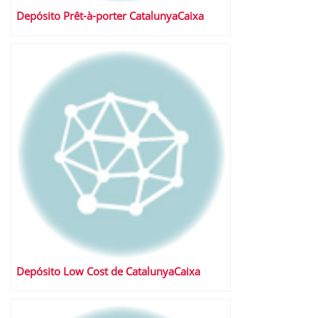
Depósito Prêt-à-porter CatalunyaCaixa
Depósito Low Cost de CatalunyaCaixa