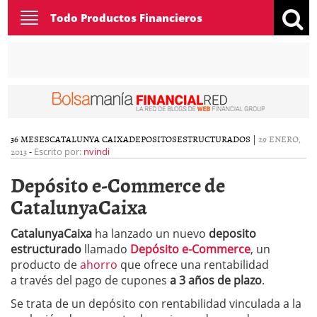
Toggle
Todo Productos Financieros
navigation
36 MESES
CATALUNYA CAIXA
DEPOSITOS
ESTRUCTURADOS
|
29 ENERO,
2013
-
Escrito por:
nvindi
Depósito e-Commerce de
CatalunyaCaixa
CatalunyaCaixa
ha lanzado un nuevo
deposito
estructurado
llamado
Depósito e-Commerce
, un
producto de
ahorro
que ofrece una rentabilidad
a través del pago de cupones
a 3 años de plazo
.
Se trata de un depósito con rentabilidad vinculada a la