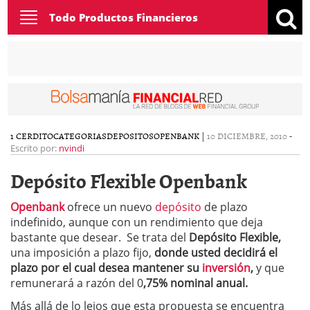
Toggle
Todo Productos Financieros
navigation
1 CERDITO
CATEGORIAS
DEPOSITOS
OPENBANK
|
10 DICIEMBRE, 2010
-
Escrito por:
nvindi
Depósito Flexible Openbank
Openbank
ofrece un nuevo
depósito
de plazo
indefinido, aunque con un rendimiento que deja
bastante que desear. Se trata del
Depósito Flexible,
una imposición a plazo fijo,
donde usted decidirá el
plazo por el cual desea mantener su
inversión
,
y que
remunerará a razón del 0
,75% nominal anual.
Más allá de lo lejos que esta propuesta se encuentra