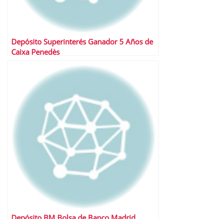
Depósito Superinterés Ganador 5 Años de
Caixa Penedès
Depósito BM Bolsa de Banco Madrid