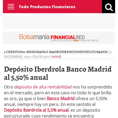
Toggle
Todo Productos Financieros
navigation
3 CERDITOS
60 MESES
BANCO MADRID
DEPOSITOS
ESTRUCTURADOS
|
5
DICIEMBRE, 2012
-
Escrito por:
nvindi
Depósito Iberdrola Banco Madrid
al 5,50% anual
Otro
deposito de alta rentabilidad
nos ha sorprendido
en el mercado, pero en este caso no todo lo que brilla
es oro, ya que si bien
Banco Madrid
ofrece un 5,50%
anual, siempre hay un pero. En este sentido el
Depósito Iberdrola al 5,5% anual
, es un deposito
estructurado cuyo rendimiento se encuentra