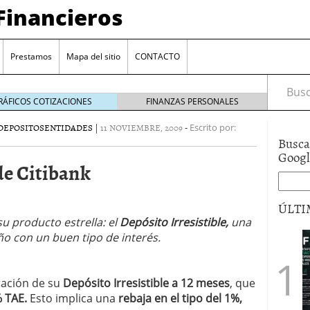
Financieros
Prestamos
Mapa del sitio
CONTACTO
Busca
RÁFICOS COTIZACIONES
FINANZAS PERSONALES
DEPOSITOS
ENTIDADES
|
11 NOVIEMBRE, 2009
-
Escrito por:
Busca
Goog
de Citibank
ÚLTI
u producto estrella: el
Depósito Irresistible,
una
encia bancaria: nuevas perspectivas para productos
ño con un buen tipo de interés.
ector automotriz
26/01/2026
utorio sigue al alza entre los hogares?
21/01/2026
 reaccionan: nuevas cuentas al 1,5 % tras la
ración de su
Depósito Irresistible a 12 meses
, que
os
12/01/2026
 TAE.
Esto implica una
rebaja en el tipo del 1%,
vigentes en varias entidades: ¿qué plazos y