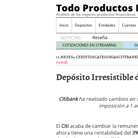
Todo Productos 
Análisis de los mejores productos financieros
Inicio
Depositos
Entidades
Cuentas
Reseña
NOTICIAS:
de SIFX:
COTIZACIONES EN STREAMING
G
Lo Que
Deben
12 MESES
4 CERDITOS
CATEGORIAS
CITYBANK
Saber
nvindi
los
Depósito Irresistible 
Traders
Mexicanos
Antes de
Operar
Citibank
ha realizado cambios en s
29/06/2026
Ford y GM consiguen lic
imposición a 1 a
financieros ligados al s
¿Por qué el ahorro preca
Los bancos tradicionales
El
Citi
acaba de cambiar la remune
presión de los neobanc
ahora tiene una rentabilidad del
3%
Depósitos al 4 % siguen 