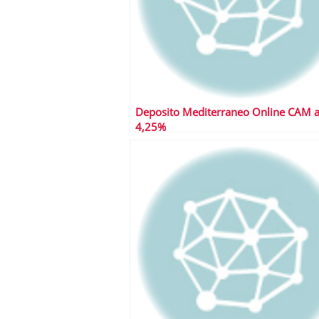
Deposito Mediterraneo Online CAM a
4,25%