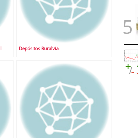
l
Depósitos Ruralvía