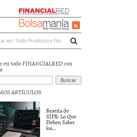
r en:
r en todo FINANCIALRED con
le
MOS ARTÍCULOS
Reseña de
SIFX: Lo Que
Deben Saber
los...