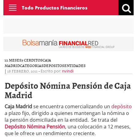
Toggle
Todo Productos Financieros
navigation
12 MESES
3 CERDITOS
CAJA
MADRID
CATEGORIAS
DEPOSITOS
ENTIDADES
|
28 FEBRERO, 2011
-
Escrito por:
nvindi
Depósito Nómina Pensión de Caja
Madrid
Caja Madrid
se encuentra comercializando un
depósito
a plazo fijo, dirigido a quienes mantengan la nómina o
la pensión domiciliada en la entidad. Se trata del
Depósito Nómina Pensión
, una colocación a 12 meses,
que le ofrece un rendimiento creciente.