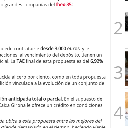
1/2026
inco grandes compañías del
Ibex-35
:
 puede contratarse
desde 3.000 euros
, y le
acciones, al vencimiento del depósito, tienen un
icial. La
TAE
final de esta propuesta es del
6,92%
ucida al cero por ciento, como en toda propuesta
ición vinculada a la evolución de un conjunto de
ión anticipada total o parcial.
En el supuesto de
Caixa Girona le ofrece un crédito en condiciones
da ubica a esta propuesta entre las mejores del
xtiende demasiado en el tiempo, haciendo viable