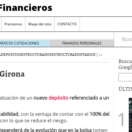
Financieros
Prestamos
Mapa del sitio
CONTACTO
Busca
RÁFICOS COTIZACIONES
FINANZAS PERSONALES
A
DEPOSITOS
ESTRUCTURADOS
ESTRUCTURADOS
VARIOS
|
22
Busca
Goog
 Girona
ÚLTI
alización de un
nuevo
depósito
referenciado a un
encia bancaria: nuevas perspectivas para productos
ector automotriz
26/01/2026
utorio sigue al alza entre los hogares?
21/01/2026
tabilidad
, con la ventaja de contar con el
100% del
 reaccionan: nuevas cuentas al 1,5 % tras la
con lo que se reduce el riesgo.
os
12/01/2026
d
ependerá de la evolución que en la bolsa
tomen
vigentes en varias entidades: ¿qué plazos y