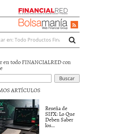
r en:
r en todo FINANCIALRED con
le
MOS ARTÍCULOS
Reseña de
SIFX: Lo Que
Deben Saber
los...