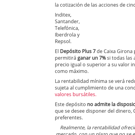
condiciones pedir?
09/0
la cotización de las acciones de c
Inditex,
Santander,
Telefónica,
Iberdrola y
Repsol.
El
Depósito Plus 7
de Caixa Girona
permitirá
ganar un 7%
si todas las 
precio igual o superior a su valor in
como máximo.
La rentabilidad mínima se verá red
sujeta al cumplimiento de una cond
valores bursátiles.
Este depósito
no admite la disposic
que se desee disponer del dinero, 
preferentes.
Realmente, la rentabilidad ofreci
mercado, con un plazo que no se e