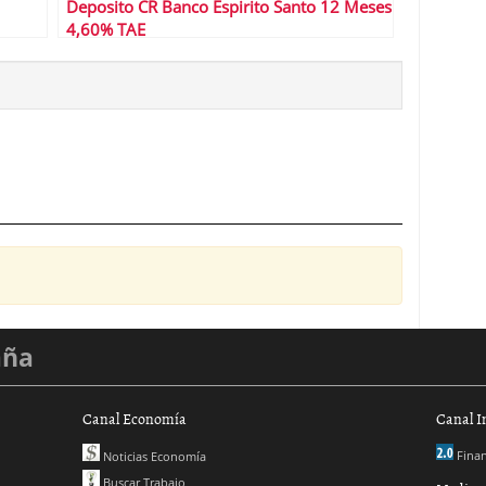
Deposito CR Banco Espirito Santo 12 Meses
4,60% TAE
aña
Canal Economía
Canal I
Finan
Noticias Economía
Buscar Trabajo