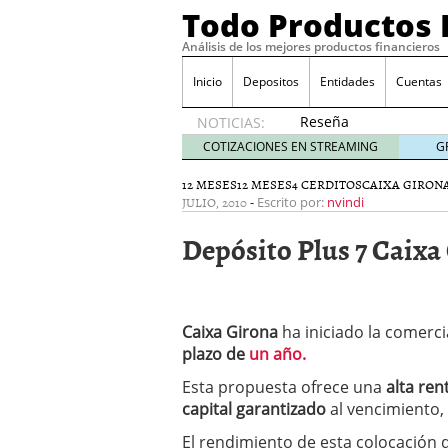
Todo Productos 
Análisis de los mejores productos financieros
Inicio
Depositos
Entidades
Cuentas
Reseña
NOTICIAS:
de SIFX:
COTIZACIONES EN STREAMING
G
Lo Que
Deben
12 MESES
12 MESES
4 CERDITOS
CAIXA GIRON
JULIO, 2010
-
Saber
Escrito por:
nvindi
los
Depósito Plus 7 Caixa
Traders
Mexicanos
Antes de
Operar
29/06/2026
Caixa Girona
ha iniciado la comerci
Ford y GM consiguen lic
plazo de
un año.
financieros ligados al s
¿Por qué el ahorro preca
Esta propuesta ofrece una
alta ren
Los bancos tradicionales
capital garantizado
al vencimiento, 
presión de los neobanc
El rendimiento de esta colocación 
Depósitos al 4 % siguen 