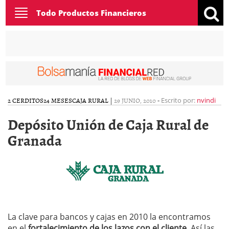
Toggle
Todo Productos Financieros
navigation
2 CERDITOS
24 MESES
CAJA RURAL
|
29 JUNIO, 2010
-
Escrito por:
nvindi
Depósito Unión de Caja Rural de
Granada
La clave para bancos y cajas en 2010 la encontramos
en el
fortalecimiento de los lazos con el cliente
. Así las