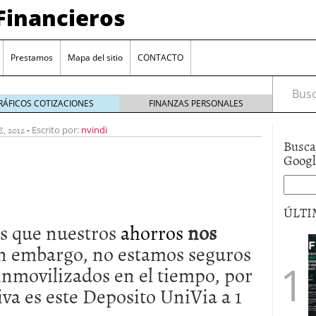
Financieros
Prestamos
Mapa del sitio
CONTACTO
Busca
RÁFICOS COTIZACIONES
FINANZAS PERSONALES
, 2012
-
Escrito por:
nvindi
Busca
Goog
ÚLTI
s que nuestros
ahorros
nos
encia bancaria: nuevas perspectivas para productos
in embargo, no estamos seguros
ector automotriz
26/01/2026
nmovilizados en el tiempo, por
utorio sigue al alza entre los hogares?
21/01/2026
 reaccionan: nuevas cuentas al 1,5 % tras la
va es este Deposito UniVia a 1
os
12/01/2026
vigentes en varias entidades: ¿qué plazos y