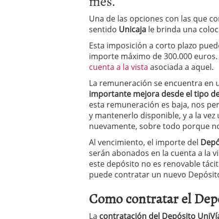
mes.
condiciones pedir?
09/0
Una de las opciones con las que c
sentido
Unicaja
le brinda una colo
Esta imposición a corto plazo pue
importe máximo de 300.000 euros. E
cuenta a la vista
asociada a aquel.
La remuneración se encuentra en
importante mejora desde el tipo de 
esta remuneración es baja, nos pe
y mantenerlo disponible, y a la vez
nuevamente, sobre todo porque no 
Al vencimiento, el importe del
Depó
serán abonados en la cuenta a la vi
este depósito no es renovable tácit
puede contratar un nuevo Depósito
Como contratar el Dep
La
contratación del Depósito UniV