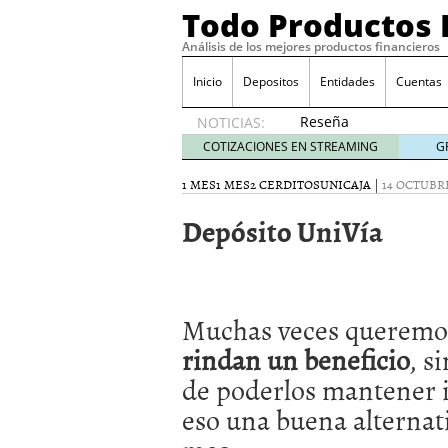
Todo Productos 
Análisis de los mejores productos financieros
Inicio
Depositos
Entidades
Cuentas
Reseña
NOTICIAS:
de SIFX:
COTIZACIONES EN STREAMING
G
Lo Que
Deben
1 MES
1 MES
2 CERDITOS
UNICAJA
|
14 OCTUBRE
Saber
Depósito UniVía
los
Traders
Mexicanos
Antes de
Operar
Muchas veces queremo
29/06/2026
Ford y GM consiguen lic
rindan un beneficio
, s
financieros ligados al s
de poderlos mantener i
¿Por qué el ahorro preca
Los bancos tradicionales
eso una buena alternati
presión de los neobanc
Depósitos al 4 % siguen 