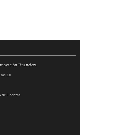
nnovación Financiera
zas 2.0
 de Finanzas