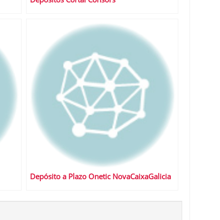
Depósito a Plazo Onetic NovaCaixaGalicia