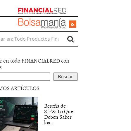
r en:
r en todo FINANCIALRED con
le
MOS ARTÍCULOS
Reseña de
SIFX: Lo Que
Deben Saber
los...