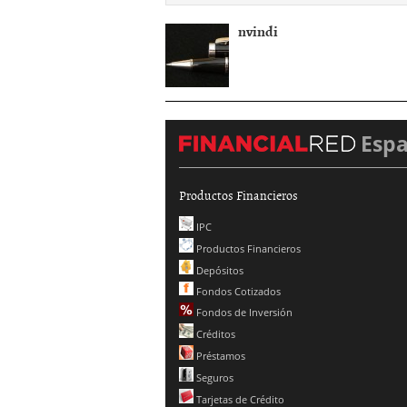
nvindi
Esp
Productos Financieros
IPC
Productos Financieros
Depósitos
Fondos Cotizados
Fondos de Inversión
Créditos
Préstamos
Seguros
Tarjetas de Crédito