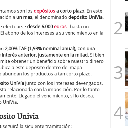
1/2026
ontamos son los
depósitos
a corto plazo
. En este
cación a
un mes
, el denominado
depósito UniVia
.
de efectuarse
desde 6.000
euros
, hasta un
l abono de los intereses a su vencimiento en la
 un
2,00% TAE (1,98% nominal anual), con una
interés anterior, justamente en la mitad.
Si bien
rmite obtener un beneficio sobre nuestro dinero
 ubica a este deposito dentro del mapa
abundan los productos a tan corto plazo.
sito UniVía
junto con los intereses devengados,
sta relacionada con la imposición. Por lo tanto
amente. Llegado el vencimiento, si lo desea,
 UniVía.
osito Univia
ía
seguirá la siguiente tramitación: