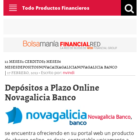
Toggle
Todo Productos Financieros
navigation
12 MESES
2 CERDITOS
3 MESES
6
MESES
DEPOSITOS
NOVACAIXAGALICIA
NOVAGALICIA BANCO
|
17 FEBRERO, 2013
-
Escrito por:
nvindi
Depósitos a Plazo Online
Novagalicia Banco
Novagalicia Banco
,
se encuentra ofreciendo en su portal web un producto