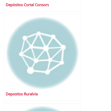
Depósitos Cortal Consors
Depositos Ruralvía