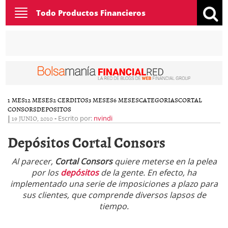
Toggle
Todo Productos Financieros
navigation
1 MES
12 MESES
2 CERDITOS
3 MESES
6 MESES
CATEGORIAS
CORTAL
CONSORS
DEPOSITOS
|
19 JUNIO, 2010
-
Escrito por:
nvindi
Depósitos Cortal Consors
Al parecer,
Cortal Consors
quiere meterse en la pelea
por los
depósitos
de la gente. En efecto, ha
implementado una serie de imposiciones a plazo para
sus clientes, que comprende diversos lapsos de
tiempo.