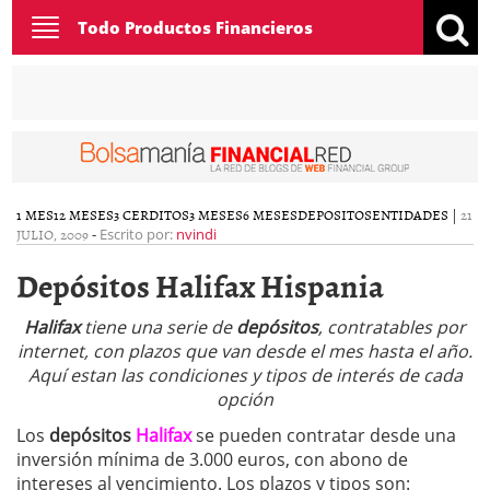
Toggle
Todo Productos Financieros
navigation
1 MES
12 MESES
3 CERDITOS
3 MESES
6 MESES
DEPOSITOS
ENTIDADES
|
21
JULIO, 2009
-
Escrito por:
nvindi
Depósitos Halifax Hispania
Halifax
tiene una serie de
depósitos
, contratables por
internet, con plazos que van desde el mes hasta el año.
Aquí estan las condiciones y tipos de interés de cada
opción
Los
depósitos
Halifax
se pueden contratar desde una
inversión mínima de 3.000 euros, con abono de
intereses al vencimiento. Los plazos y tipos son: