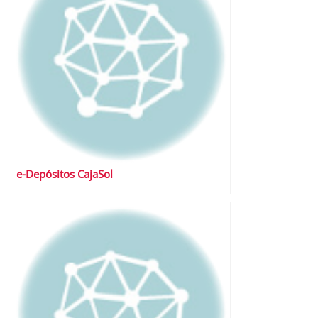
e-Depósitos CajaSol