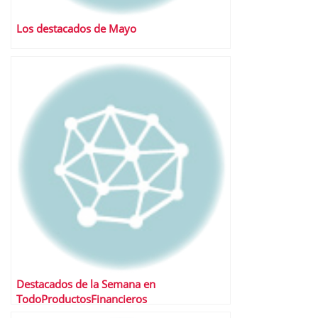
Los destacados de Mayo
Destacados de la Semana en
TodoProductosFinancieros