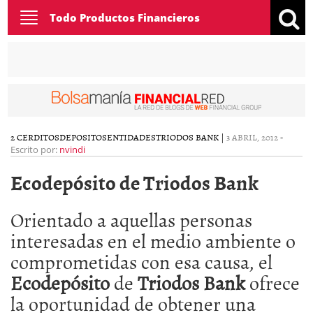
Toggle
Todo Productos Financieros
navigation
2 CERDITOS
DEPOSITOS
ENTIDADES
TRIODOS BANK
|
3 ABRIL, 2012
-
Escrito por:
nvindi
Ecodepósito de Triodos Bank
Orientado a aquellas personas
interesadas en el medio ambiente o
comprometidas con esa causa, el
Ecodepósito
de
Triodos Bank
ofrece
la oportunidad de obtener una