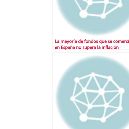
La mayoría de fondos que se comerci
en España no supera la inflación