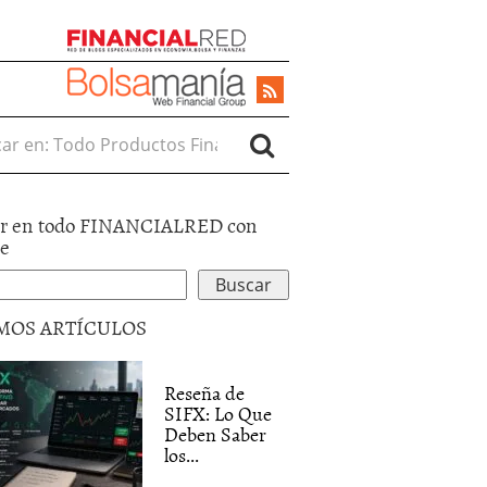
r en:
r en todo FINANCIALRED con
le
MOS ARTÍCULOS
Reseña de
SIFX: Lo Que
Deben Saber
los...