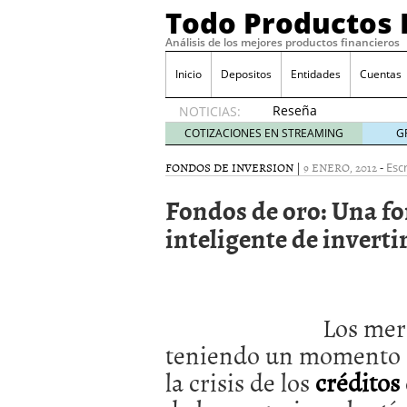
Todo Productos 
Análisis de los mejores productos financieros
Inicio
Depositos
Entidades
Cuentas
Reseña
NOTICIAS:
de SIFX:
COTIZACIONES EN STREAMING
G
Lo Que
Deben
FONDOS DE INVERSION
|
9 ENERO, 2012
-
Escr
Saber
Fondos de oro: Una 
los
Traders
inteligente de inverti
Mexicanos
Antes de
Operar
29/06/2026
Ford y GM consiguen lic
Los mer
financieros ligados al s
teniendo un momento di
¿Por qué el ahorro preca
Los bancos tradicionales
la crisis de los
créditos
presión de los neobanc
Depósitos al 4 % siguen 