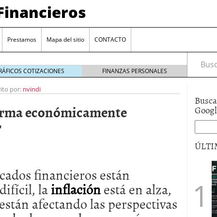
Financieros
Prestamos
Mapa del sitio
CONTACTO
Busca
RÁFICOS COTIZACIONES
FINANZAS PERSONALES
ito por:
nvindi
Busca
forma económicamente
Goog
r
ÚLTI
encia bancaria: nuevas perspectivas para productos
cados financieros están
ector automotriz
26/01/2026
fícil, la
inflación
está en alza,
utorio sigue al alza entre los hogares?
21/01/2026
 reaccionan: nuevas cuentas al 1,5 % tras la
están afectando las perspectivas
os
12/01/2026
vigentes en varias entidades: ¿qué plazos y