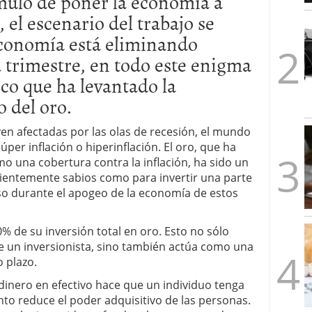
ímulo de poner la economía a
1/2026
 el escenario del trabajo se
economía está eliminando
a trimestre, en todo este enigma
co que ha levantado la
 del oro.
en afectadas por las olas de recesión, el mundo
per inflación o hiperinflación. El oro, que ha
o una cobertura contra la inflación, ha sido un
cientemente sabios como para invertir una parte
so durante el apogeo de la economía de estos
% de su inversión total en oro. Esto no sólo
 de un inversionista, sino también actúa como una
o plazo.
l dinero en efectivo hace que un individuo tenga
to reduce el poder adquisitivo de las personas.