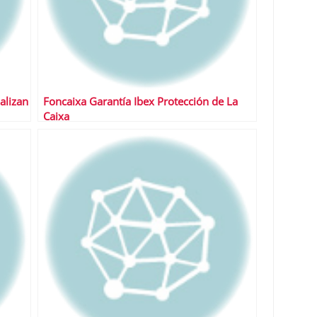
alizan
Foncaixa Garantía Ibex Protección de La
Caixa