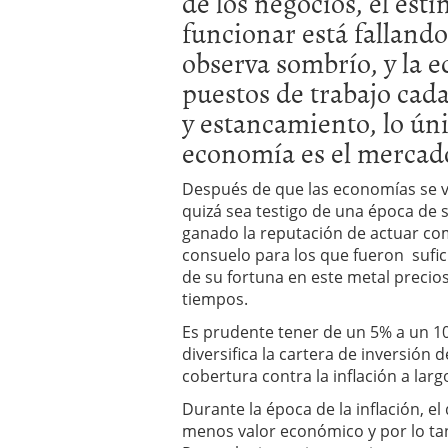
de los negocios, el est
condiciones pedir?
09/0
funcionar está fallando,
observa sombrío, y la 
puestos de trabajo cad
y estancamiento, lo úni
economía es el mercado
Después de que las economías se v
quizá sea testigo de una época de sú
ganado la reputación de actuar com
consuelo para los que fueron sufi
de su fortuna en este metal precio
tiempos.
Es prudente tener de un 5% a un 10
diversifica la cartera de inversión
cobertura contra la inflación a larg
Durante la época de la inflación, e
menos valor económico y por lo tan