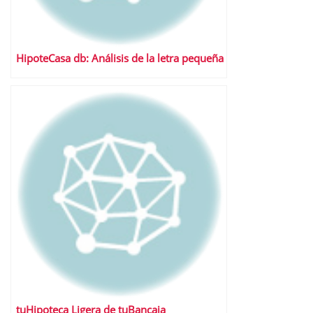
HipoteCasa db: Análisis de la letra pequeña
tuHipoteca Ligera de tuBancaja