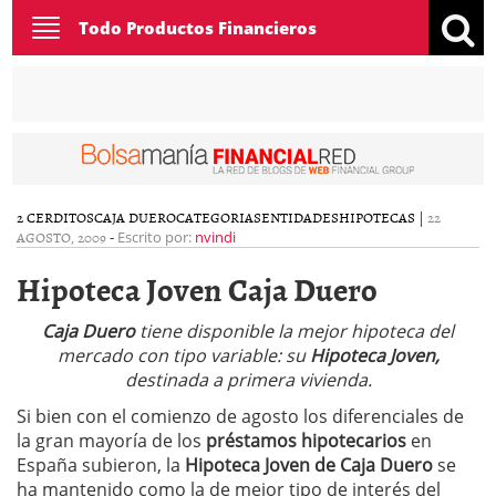
Toggle
Todo Productos Financieros
navigation
2 CERDITOS
CAJA DUERO
CATEGORIAS
ENTIDADES
HIPOTECAS
|
22
AGOSTO, 2009
-
Escrito por:
nvindi
Hipoteca Joven Caja Duero
Caja Duero
tiene disponible la mejor hipoteca del
mercado con tipo variable: su
Hipoteca Joven,
destinada a primera vivienda.
Si bien con el comienzo de agosto los diferenciales de
la gran mayoría de los
préstamos hipotecarios
en
España subieron, la
Hipoteca Joven de Caja Duero
se
ha mantenido como la de mejor tipo de interés del