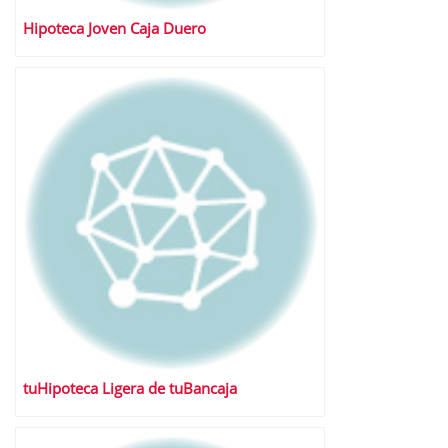
Hipoteca Joven Caja Duero
tuHipoteca Ligera de tuBancaja