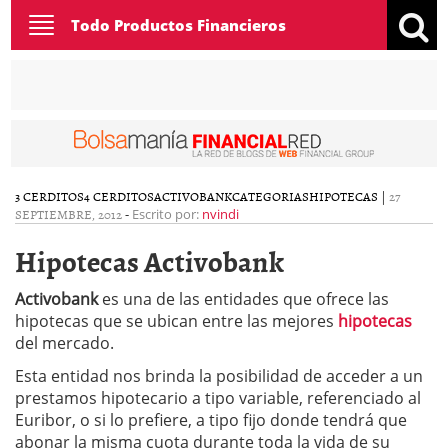
Toggle
Todo Productos Financieros
navigation
3 CERDITOS
4 CERDITOS
ACTIVOBANK
CATEGORIAS
HIPOTECAS
|
27
SEPTIEMBRE, 2012
-
Escrito por:
nvindi
Hipotecas Activobank
Activobank
es una de las entidades que ofrece las
hipotecas que se ubican entre las mejores
hipotecas
del mercado.
Esta entidad nos brinda la posibilidad de acceder a un
prestamos hipotecario a tipo variable, referenciado al
Euribor, o si lo prefiere, a tipo fijo donde tendrá que
abonar la misma cuota durante toda la vida de su