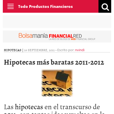
Toggle
Todo Productos Financieros
navigation
HIPOTECAS
|
19 SEPTIEMBRE, 2011
-
Escrito por:
nvindi
Hipotecas más baratas 2011-2012
Las
hipotecas
en el transcurso de