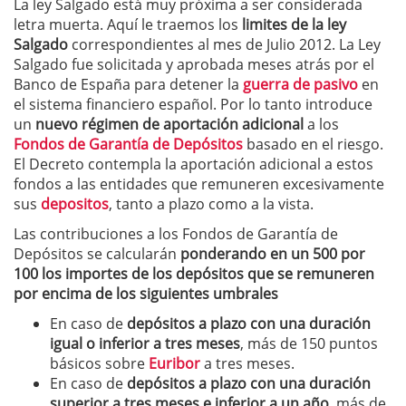
La ley Salgado está muy próxima a ser considerada
letra muerta. Aquí le traemos los
limites de la ley
Salgado
correspondientes al mes de Julio 2012. La Ley
Salgado fue solicitada y aprobada meses atrás por el
Banco de España para detener la
guerra de pasivo
en
el sistema financiero español. Por lo tanto introduce
un
nuevo régimen de aportación adicional
a los
Fondos de Garantía de Depósitos
basado en el riesgo.
El Decreto contempla la aportación adicional a estos
fondos a las entidades que remuneren excesivamente
sus
depositos
, tanto a plazo como a la vista.
Las contribuciones a los Fondos de Garantía de
Depósitos se calcularán
ponderando en un 500 por
100 los importes de los depósitos que se remuneren
por encima de los siguientes umbrales
En caso de
depósitos a plazo con una duración
igual o inferior a tres meses
, más de 150 puntos
básicos sobre
Euribor
a tres meses.
En caso de
depósitos a plazo con una duración
superior a tres meses e inferior a un año
, más de