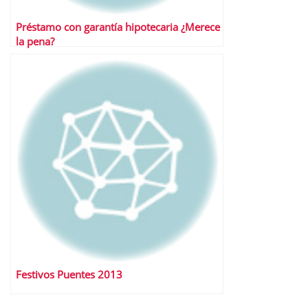
Préstamo con garantía hipotecaria ¿Merece
la pena?
Festivos Puentes 2013